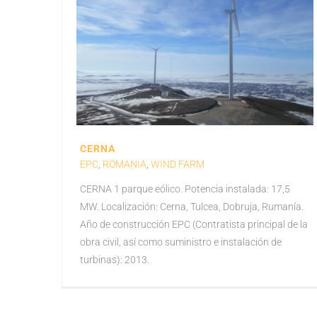
CERNA
EPC
,
ROMANIA
,
WIND FARM
CERNA 1 parque eólico. Potencia instalada: 17,5
MW. Localización: Cerna, Tulcea, Dobruja, Rumanía.
Año de construcción EPC (Contratista principal de la
obra civil, así como suministro e instalación de
turbinas): 2013.