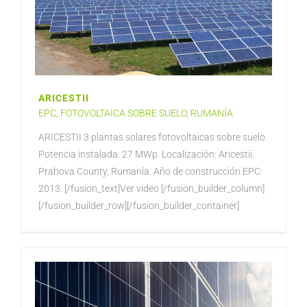
ARICESTII
EPC
,
FOTOVOLTAICA SOBRE SUELO
,
RUMANÍA
ARICESTII 3 plantas solares fotovoltaicas sobre suelo.
Potencia instalada: 27 MWp. Localización: Aricestii,
Prahova County, Rumanía. Año de construcción EPC:
2013. [/fusion_text]Ver video [/fusion_builder_column]
[/fusion_builder_row][/fusion_builder_container]