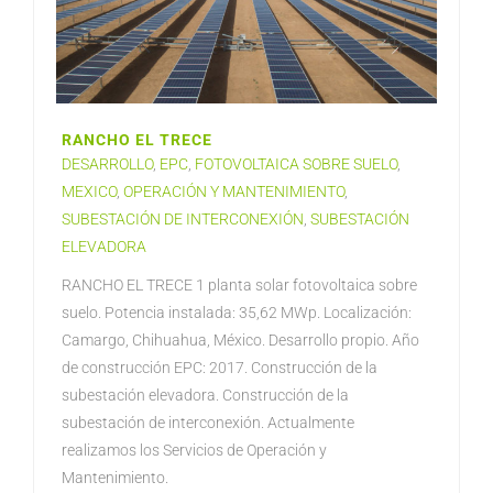
RANCHO EL TRECE
DESARROLLO
,
EPC
,
FOTOVOLTAICA SOBRE SUELO
,
MEXICO
,
OPERACIÓN Y MANTENIMIENTO
,
SUBESTACIÓN DE INTERCONEXIÓN
,
SUBESTACIÓN
ELEVADORA
RANCHO EL TRECE 1 planta solar fotovoltaica sobre
suelo. Potencia instalada: 35,62 MWp. Localización:
Camargo, Chihuahua, México. Desarrollo propio. Año
de construcción EPC: 2017. Construcción de la
subestación elevadora. Construcción de la
subestación de interconexión. Actualmente
realizamos los Servicios de Operación y
Mantenimiento.