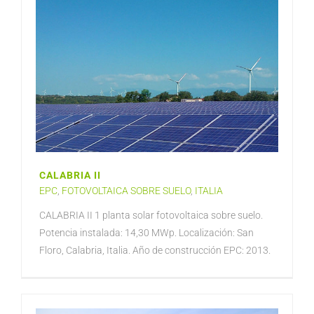
CALABRIA II
EPC
,
FOTOVOLTAICA SOBRE SUELO
,
ITALIA
CALABRIA II 1 planta solar fotovoltaica sobre suelo.
Potencia instalada: 14,30 MWp. Localización: San
Floro, Calabria, Italia. Año de construcción EPC: 2013.