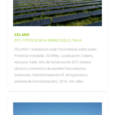
CELANO
EPC
,
FOTOVOLTAICA SOBRE SUELO
,
ITALIA
CELANO 1 instalación solar fotovoltaica sobre suelo.
Potencia instalada: 20 MWp. Localización: Celano,
Abruzos, Italia. Año de construcción EPC (Asesor
técnico y suministro de paneles fotovoltaicos,
inversores, transformadores AT, string boxes y
sistema de monitorización): 2015. Ver video