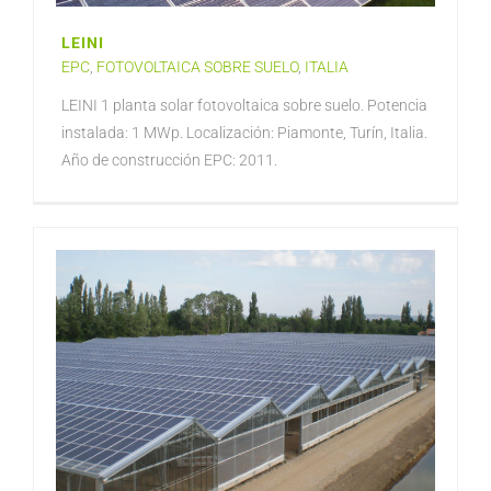
LEINI
EPC
,
FOTOVOLTAICA SOBRE SUELO
,
ITALIA
LEINI 1 planta solar fotovoltaica sobre suelo. Potencia
instalada: 1 MWp. Localización: Piamonte, Turín, Italia.
Año de construcción EPC: 2011.