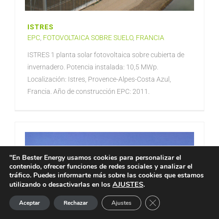
ISTRES
EPC
,
FOTOVOLTAICA SOBRE SUELO
,
FRANCIA
ISTRES 1 planta solar fotovoltaica sobre cubierta de
invernadero. Potencia instalada: 10,5 MWp.
Localización: Istres, Provence-Alpes-Costa Azul,
Francia. Año de construcción EPC: 2011.
"En Bester Energy usamos cookies para personalizar el
contenido, ofrecer funciones de redes sociales y analizar el
tráfico. Puedes informarte más sobre las cookies que estamos
AJUSTES
.
utilizando o desactivarlas en los
Cerrar el banner de 
Aceptar
Rechazar
Ajustes