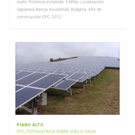
suelo. Potencia instalada: 5 MWp. Localización:
Sapareva Banya, Kyustendil, Bulgaria. Año de
construcción EPC: 2012.
PIANO ALTO
EPC
,
FOTOVOLTAICA SOBRE SUELO
,
ITALIA