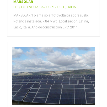
MARSOLAR
EPC
,
FOTOVOLTAICA SOBRE SUELO
,
ITALIA
MARSOLAR 1 planta solar fotovoltaica sobre suelo.
Potencia instalada: 7,84 MWp. Localización: Latina,
Lacio, Italia. Año de construcción EPC: 2011.