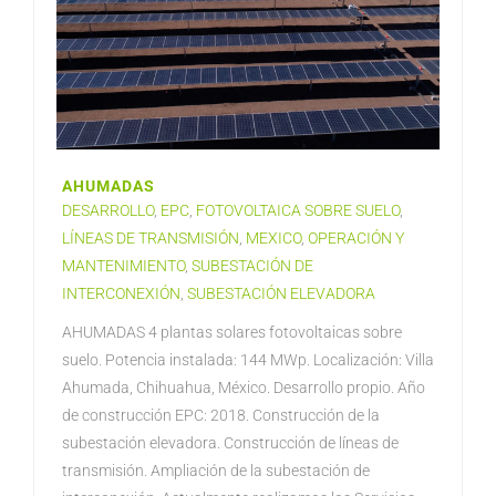
AHUMADAS
DESARROLLO
,
EPC
,
FOTOVOLTAICA SOBRE SUELO
,
LÍNEAS DE TRANSMISIÓN
,
MEXICO
,
OPERACIÓN Y
MANTENIMIENTO
,
SUBESTACIÓN DE
INTERCONEXIÓN
,
SUBESTACIÓN ELEVADORA
AHUMADAS 4 plantas solares fotovoltaicas sobre
suelo. Potencia instalada: 144 MWp. Localización: Villa
Ahumada, Chihuahua, México. Desarrollo propio. Año
de construcción EPC: 2018. Construcción de la
subestación elevadora. Construcción de líneas de
transmisión. Ampliación de la subestación de