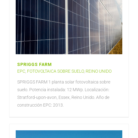
SPRIGGS FARM
EPC
,
FOTOVOLTAICA SOBRE SUELO
,
REINO UNIDO
SPRIGGS FARM 1 planta solar fotovoltaica sobre
suelo. Potencia instalada: 12 MWp. Localización:
Stratford-upon-avon, Essex, Reino Unido. Año de
construcción EPC: 2013.