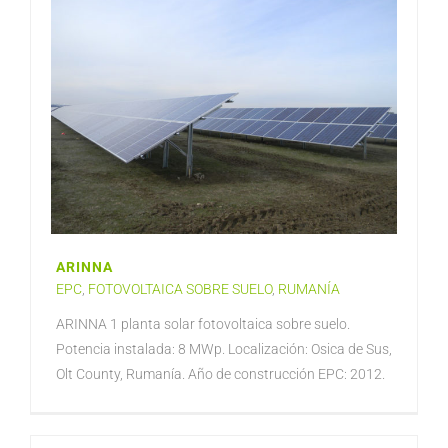
ARINNA
EPC
,
FOTOVOLTAICA SOBRE SUELO
,
RUMANÍA
ARINNA 1 planta solar fotovoltaica sobre suelo.
Potencia instalada: 8 MWp. Localización: Osica de Sus,
Olt County, Rumanía. Año de construcción EPC: 2012.