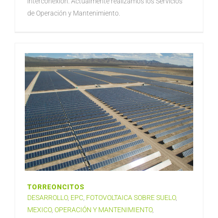
interconexión. Actualmente realizamos los Servicios
de Operación y Mantenimiento.
TORREONCITOS
DESARROLLO
,
EPC
,
FOTOVOLTAICA SOBRE SUELO
,
MEXICO
,
OPERACIÓN Y MANTENIMIENTO
,