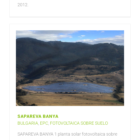
2012.
SAPAREVA BANYA
BULGARIA
,
EPC
,
FOTOVOLTAICA SOBRE SUELO
SAPAREVA BANYA 1 planta solar fotovoltaica sobre