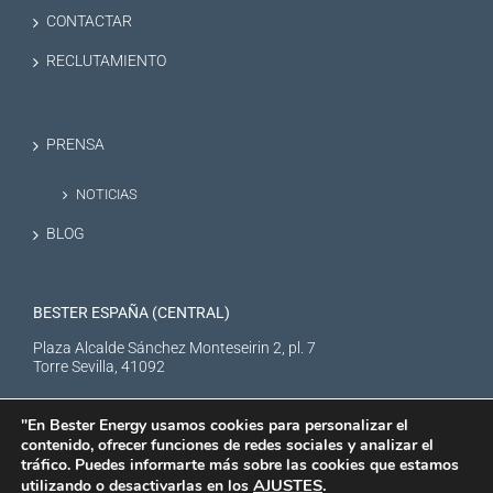
CONTACTAR
RECLUTAMIENTO
PRENSA
NOTICIAS
BLOG
BESTER ESPAÑA (CENTRAL)
Plaza Alcalde Sánchez Monteseirin 2, pl. 7
Torre Sevilla, 41092
"En Bester Energy usamos cookies para personalizar el
contenido, ofrecer funciones de redes sociales y analizar el
tráfico. Puedes informarte más sobre las cookies que estamos
AJUSTES
.
utilizando o desactivarlas en los