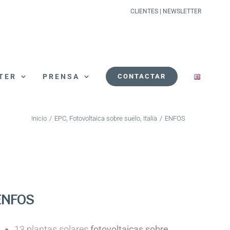
CLIENTES
|
NEWSLETTER
TER
PRENSA
CONTACTAR
Inicio
/
EPC
,
Fotovoltaica sobre suelo
,
Italia
/
ENFOS
ENFOS
13 plantas solares
fotovoltaicas sobre