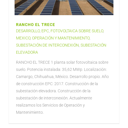
RANCHO EL TRECE
DESARROLLO
,
EPC
,
FOTOVOLTAICA SOBRE SUELO
,
MEXICO
,
OPERACIÓN Y MANTENIMIENTO
,
SUBESTACIÓN DE INTERCONEXIÓN
,
SUBESTACIÓN
ELEVADORA
RANCHO EL TRECE 1 planta solar fotovoltaica sobre
suelo. Potencia instalada: 35,62 MWp. Localización:
Camargo, Chihuahua, México. Desarrollo propio. Año
de construcción EPC: 2017. Construcción de la
subestación elevadora. Construcción de la
subestación de interconexión. Actualmente
realizamos los Servicios de Operación y
Mantenimiento.