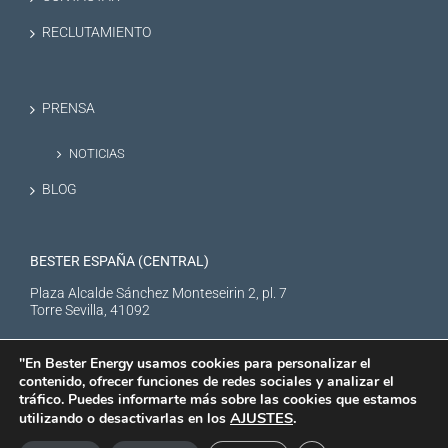
RECLUTAMIENTO
PRENSA
NOTICIAS
BLOG
BESTER ESPAÑA (CENTRAL)
Plaza Alcalde Sánchez Monteseirin 2, pl. 7
Torre Sevilla, 41092
"En Bester Energy usamos cookies para personalizar el
contenido, ofrecer funciones de redes sociales y analizar el
tráfico. Puedes informarte más sobre las cookies que estamos
AJUSTES
.
utilizando o desactivarlas en los
BESTER NEW ENERGY S.L. © Copyright
2026 |
Aviso Legal
|
Política de