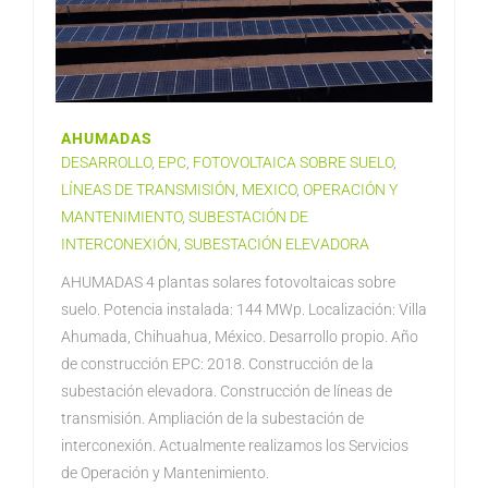
AHUMADAS
DESARROLLO
,
EPC
,
FOTOVOLTAICA SOBRE SUELO
,
LÍNEAS DE TRANSMISIÓN
,
MEXICO
,
OPERACIÓN Y
MANTENIMIENTO
,
SUBESTACIÓN DE
INTERCONEXIÓN
,
SUBESTACIÓN ELEVADORA
AHUMADAS 4 plantas solares fotovoltaicas sobre
suelo. Potencia instalada: 144 MWp. Localización: Villa
Ahumada, Chihuahua, México. Desarrollo propio. Año
de construcción EPC: 2018. Construcción de la
subestación elevadora. Construcción de líneas de
transmisión. Ampliación de la subestación de
interconexión. Actualmente realizamos los Servicios
de Operación y Mantenimiento.