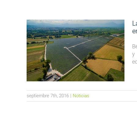
L
e
B
y
eq
septiembre 7th, 2016
|
Noticias