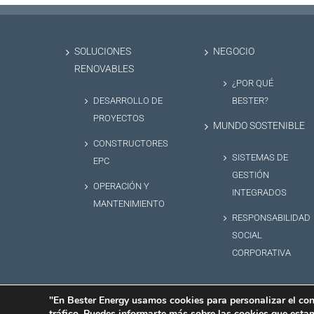
SOLUCIONES
NEGOCIO
RENOVABLES
¿POR QUÉ
DESARROLLO DE
BESTER?
PROYECTOS
MUNDO SOSTENIBLE
CONSTRUCTORES
SISTEMAS DE
EPC
GESTIÓN
OPERACIÓN Y
INTEGRADOS
MANTENIMIENTO
RESPONSABILIDAD
SOCIAL
CORPORATIVA
"En Bester Energy usamos cookies para personalizar el cont
tráfico. Puedes informarte más sobre las cookies que esta
BESTER NEW ENERGY S.L. © Copyright
2026 |
Aviso Legal
|
Política d