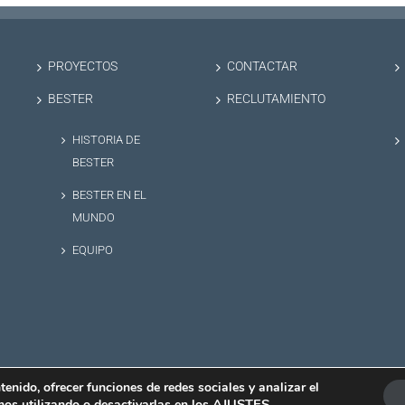
PROYECTOS
CONTACTAR
BESTER
RECLUTAMIENTO
HISTORIA DE
BESTER
BESTER EN EL
MUNDO
EQUIPO
enido, ofrecer funciones de redes sociales y analizar el
AJUSTES
.
mos utilizando o desactivarlas en los
e privacidad
|
Politica de cookies