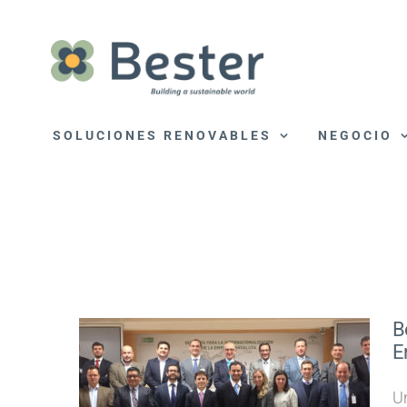
Saltar
al
contenido
SOLUCIONES RENOVABLES
NEGOCIO
B
E
U