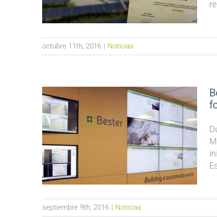
re
octubre 11th, 2016
|
Noticias
B
f
D
M
in
Es
septiembre 9th, 2016
|
Noticias