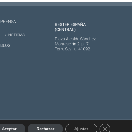
PRENSA
BESTER ESPAÑA
(CENTRAL)
NOTICIAS
Plaza Alcalde Sánchez
Monteseirin 2, pl. 7
BLOG
Torre Sevilla, 41092
Cerrar el bann
Aceptar
Rechazar
Ajustes
XTRARED