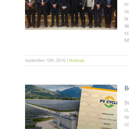
i
c
l
d
c
Mi
noviembre 15th, 2016
|
Noticias
B
B
c
re
c