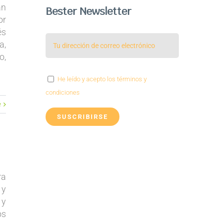
an
Bester Newsletter
or
és
a,
o,
He leído y acepto los términos y
condiciones
e
ra
 y
 y
os