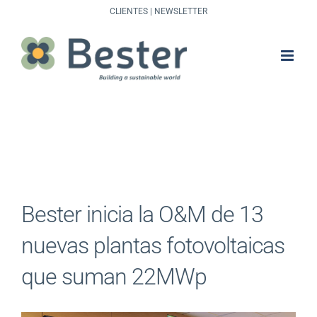
Saltar
CLIENTES
|
NEWSLETTER
al
contenido
Bester inicia la O&M de 13
nuevas plantas fotovoltaicas
que suman 22MWp