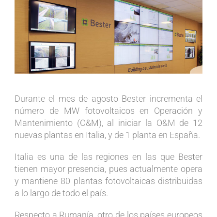
Ver
imagen
más
grande
Durante el mes de agosto Bester incrementa el
número de MW fotovoltaicos en Operación y
Mantenimiento (O&M), al iniciar la O&M de 12
nuevas plantas en Italia, y de 1 planta en España.
Italia es una de las regiones en las que Bester
tienen mayor presencia, pues actualmente opera
y mantiene 80 plantas fotovoltaicas distribuidas
a lo largo de todo el país.
Respecto a Rumanía, otro de los países europeos