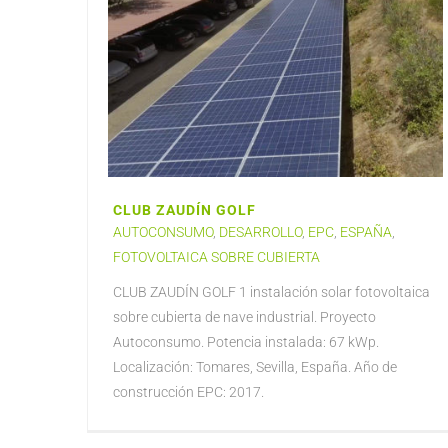
CLUB ZAUDÍN GOLF
AUTOCONSUMO
,
DESARROLLO
,
EPC
,
ESPAÑA
,
FOTOVOLTAICA SOBRE CUBIERTA
CLUB ZAUDÍN GOLF 1 instalación solar fotovoltaica
sobre cubierta de nave industrial. Proyecto
Autoconsumo. Potencia instalada: 67 kWp.
Localización: Tomares, Sevilla, España. Año de
construcción EPC: 2017.