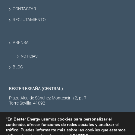
CONTACTAR
RECLUTAMIENTO
PRENSA
NOTICIAS
BLOG
BESTER ESPAÑA (CENTRAL)
Plaza Alcalde Sánchez Monteseirin 2, pl. 7
Torre Sevilla, 41092
"En Bester Energy usamos cookies para personalizar el
contenido, ofrecer funciones de redes sociales y analizar el
tráfico. Puedes informarte más sobre las cookies que estamos