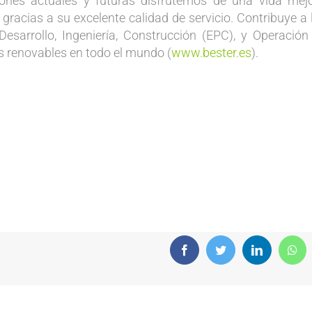
iones actuales y futuras disfrutemos de una vida mejo
gracias a su excelente calidad de servicio. Contribuye a 
Desarrollo, Ingeniería, Construcción (EPC), y Operación
s renovables en todo el mundo (
www.bester.es
).
Facebook
Twitter
LinkedIn
Wha