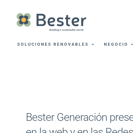
Saltar
al
contenido
SOLUCIONES RENOVABLES
NEGOCIO
Bester Generación prese
en la web y en las Redes