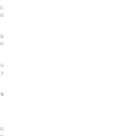
o,
as
la
en
su
 y
ra
lo