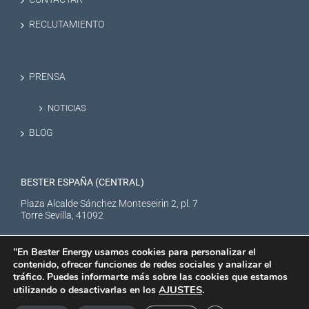
RECLUTAMIENTO
PRENSA
NOTICIAS
BLOG
BESTER ESPAÑA (CENTRAL)
Plaza Alcalde Sánchez Monteseirin 2, pl. 7
Torre Sevilla, 41092
"En Bester Energy usamos cookies para personalizar el
contenido, ofrecer funciones de redes sociales y analizar el
tráfico. Puedes informarte más sobre las cookies que estamos
AJUSTES
.
utilizando o desactivarlas en los
BESTER NEW ENERGY S.L. © Copyright
2026 |
Aviso Legal
|
Política de