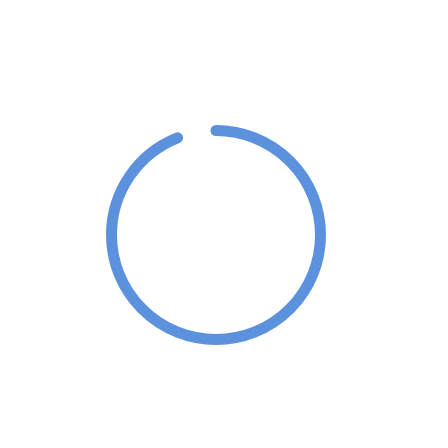
94%
Return On