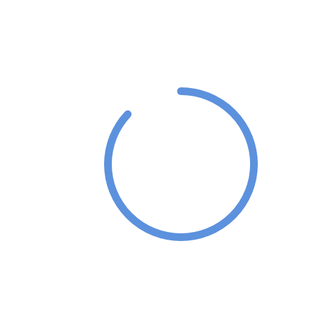
87%
Successful