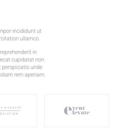
mpor incididunt ut
citation ullamco.
reprehenderit in
caecat cupidatat non
t perspiciatis unde
 totam rem aperiam.