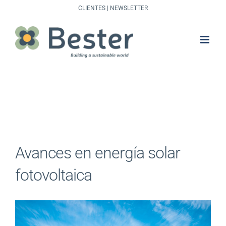
Saltar
CLIENTES
|
NEWSLETTER
al
contenido
Avances en energía solar
fotovoltaica
Ver
imagen